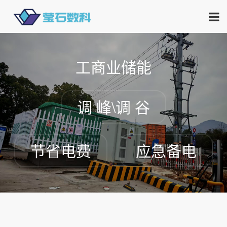
工商业储能
调 峰\调 谷
节省电费
应急备电